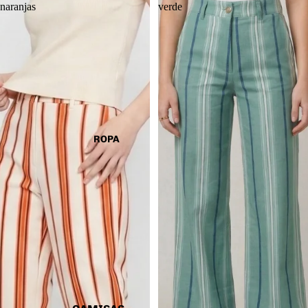
naranjas
verde
ROPA