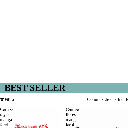
BEST SELLER
Filtro
Columna de cuadrícul
Camisa
Camisa
rayas
flores
manga
manga
farol
farol