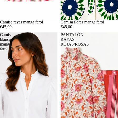
Camisa rayas manga farol
AGOTADO
Camisa flores manga farol
€45,00
€45,00
Camisa
PANTALÓN
blanca
RAYAS
manga
ROJAS/ROSAS
farol