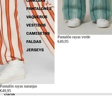
CAMISAS
PANTALONES
VAQUEROS
VESTIDOS
CAMISETAS
Pantalón rayas verde
€49,95
FALDAS
JERSEYS
Pantalón rayas naranjas
€49,95
SHOP
Buscar
BRAND