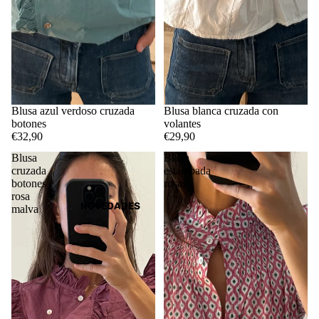
Blusa azul verdoso cruzada
AGOTADO
Blusa blanca cruzada con
botones
volantes
€32,90
€29,90
Blusa
Blusa
cruzada
estampada
botones
rosas
rosa
NOVEDADES
malva