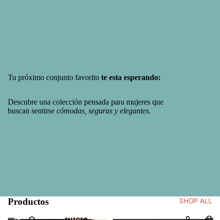
BY BAMBULA
Tu próximo conjunto favorito
te esta esperando:
Descubre una colección pensada para mujeres que
buscan sentirse
cómodas, seguras y elegantes.
Productos
SHOP ALL