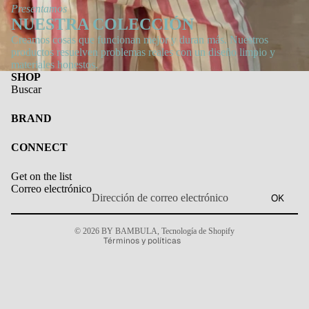
Presentamos
NUESTRA COLECCIÓN
Creamos cosas que funcionan mejor y duran más. Nuestros
productos resuelven problemas reales con un diseño limpio y
materiales honestos.
SHOP
Buscar
BRAND
Política de privacidad
CONNECT
Información de contacto
Get on the list
Política de envío
Correo electrónico
OK
Política de reembolso
Aviso legal
© 2026
BY BAMBULA
,
Tecnología de Shopify
Términos y políticas