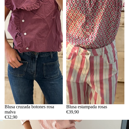
Blusa cruzada botones rosa
Blusa estampada rosas
malva
€39,90
€32,90