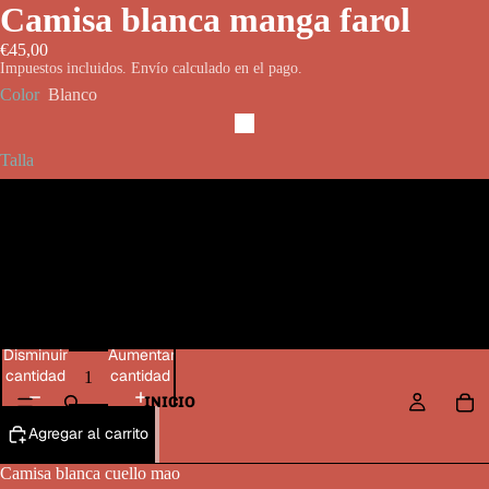
Camisa blanca manga farol
€45,00
Impuestos incluidos. Envío calculado en el pago.
Color
Blanco
Talla
S
M
L
Disminuir
Aumentar
cantidad
cantidad
INICIO
Agregar al carrito
Camisa blanca cuello mao