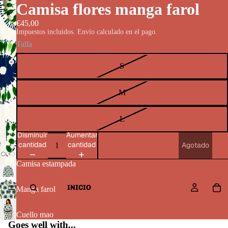
Camisa flores manga farol
€45,00
Impuestos incluidos. Envío calculado en el pago.
Talla
S
M
L
Disminuir
Aumentar
cantidad
cantidad
Agotado
Camisa estampada
INICIO
Manga farol
Cuello mao
Goes well with...