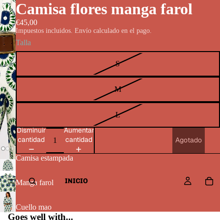
Camisa flores manga farol
€45,00
Impuestos incluidos. Envío calculado en el pago.
Talla
S
M
L
Disminuir
Aumentar
cantidad
cantidad
Agotado
Camisa estampada
INICIO
Manga farol
Cuello mao
Goes well with...