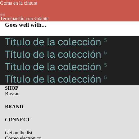
Goma en la cintura
Terminación con volante
Goes well with...
Título de la colección
5
Título de la colección
5
Título de la colección
5
Título de la colección
5
SHOP
Buscar
BRAND
Política de privacidad
CONNECT
Información de contacto
Get on the list
Política de envío
Correo electrónico