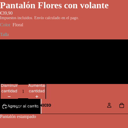
Pantalón Flores con volante
€39,90
Impuestos incluidos. Envío calculado en el pago.
Color
Floral
Talla
S
M
L
Disminuir
Aumentar
cantidad
cantidad
INICIO
Agregar al carrito
Pantalón estampado